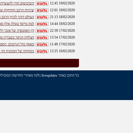
19/02/2020 12:45
השיבושים חזרו לתעשיית ה
19/02/2020 12:01
יצרניות הרכב הוותיקות ש
18/02/2020 21:13
העולם דוהר לכיוון הרכב
18/02/2020 14:44
למה מייסד טסלה אלון מא
17/02/2020 22:59
קץ האוטופיה של אובר ול
17/02/2020 13:54
הצלחת הניסוי בשבדיה מתדלקת את
17/02/2020 11:49
מאסק מול הגרמנים: המפע
16/02/2020 13:25
נוכחותה של המכונית הזו 
כל התוכן באתר liveupdates נלקח מאתרי החדשות המובילים בארץ. האתר נועד על מנת לרכז עבור הגולשים את הכותרות האחרונות, של כל הנושאים, מכל האתרים! המשך גלישה מהנה.