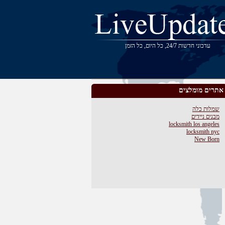
עדכוני חדשות 24/7, כל היום, כל הזמן
אתרים מומלצים
שמלות כלה
מבנים ניידים
locksmith los angeles
locksmith nyc
New Born