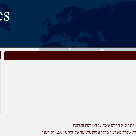
נו גרנד סניק החדש שומר על המורשת הארוכה
טסלה משלימה מהלך עליות מתמשך של יותר מ-120% רק השנה