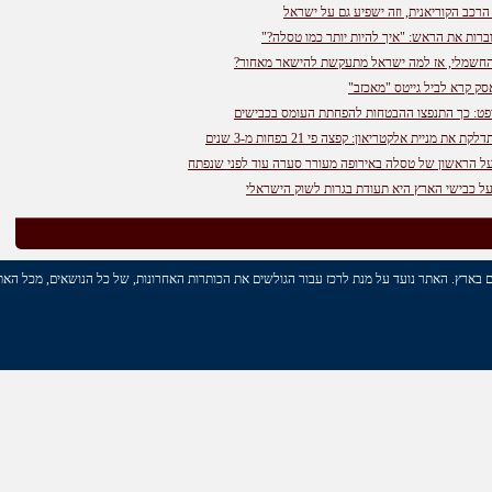
רכב הקוריאנית, וזה ישפיע גם על ישראל
וברות את הראש: "איך להיות יותר כמו טסלה?"
 החשמלי, אז למה ישראל מתעקשת להישאר מאחור?
סק קרא לביל גייטס "מאכזב"
יפט: כך התנפצו ההבטחות להפחתת העומס בכבישים
 מניית אלקטריאון: קפצה פי 21 בפחות מ-3 שנים
ל הראשון של טסלה באירופה מעורר סערה עוד לפני שנפתח
על כבישי הארץ היא תעודת בגרות לשוק הישראלי