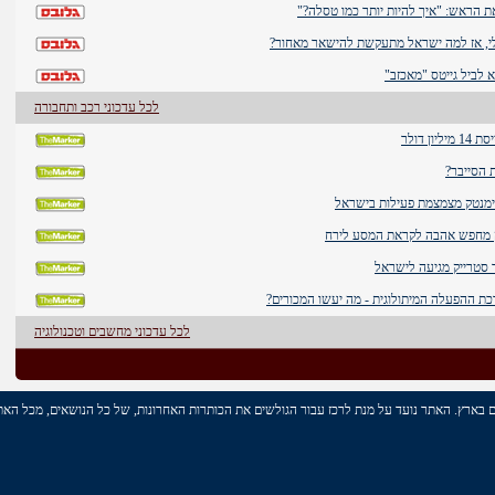
את הראש: "איך להיות יותר כמו טסלה?"
לי, אז למה ישראל מתעקשת להישאר מאחור?
 לביל גייטס "מאכזב"
לכל עדכוני רכב ותחבורה
ן דולר
 הסייבר?
מנטק מצמצמת פעילות בישראל
סק מחפש אהבה לקראת המסע לירח
 סטרייק מגיעה לישראל
ת ההפעלה המיתולוגית - מה יעשו המכורים?
לכל עדכוני מחשבים וטכנולוגיה