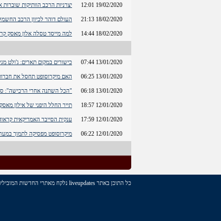
19/02/2020 12:01
יצרניות הרכב הוותיקות שוברות 
18/02/2020 21:13
העולם דוהר לכיוון הרכב החשמ
18/02/2020 14:44
למה מייסד טסלה אלון מאסק קרא
13/01/2020 07:44
כישורים במקום תארים: ג'ולט מגייסת 14 מיליו
13/01/2020 06:25
האם מיקרוסופט תחסל את חברות
13/01/2020 06:18
"הכל השתנה אחרי הרכישה": סי
12/01/2020 18:57
תייר החלל היפני של אילון מא
12/01/2020 17:59
ענקית הסייבר האמריקאית קראוד
12/01/2020 06:22
מיקרוסופט מפסיקה לתמוך במערכ
כל התוכן באתר liveupdates נלקח מאתרי החדשות המובילים בארץ. האתר נועד על מנת לרכז עבור הגולשים את הכותרות האחרונות, של כל הנושאים, מכל האתרים! המשך גלישה מהנה.