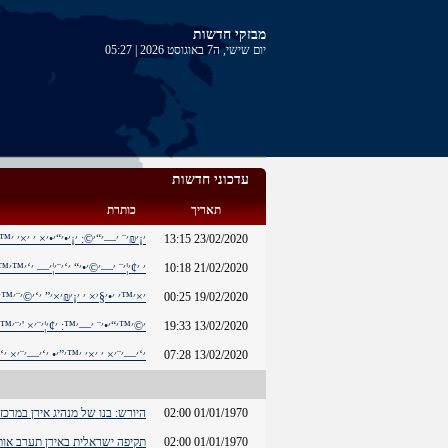
מבזקי חדשות
יום שישי, ה7 באוגוסט 2026 | 05:27
עדכוני חדשות
תאריך
כותרת
23/02/2020 13:15
׳¡׳₪׳¨ ׳—׳“׳©: ׳¡׳•׳“׳•׳× ׳ ׳×׳ ׳™׳
21/02/2020 10:18
׳ ׳¢׳¦׳¨ ׳—׳©׳•׳“ ׳‘׳¨׳¦׳— ׳‘׳™׳™׳
19/02/2020 00:25
׳×׳™׳ ׳•׳§׳× ׳ ׳¡׳₪׳×׳” ׳‘׳©׳¨׳™׳₪׳
13/02/2020 19:33
׳©׳™׳“׳•׳¨ ׳—׳™: ׳¢׳¦׳¨׳× '׳¨׳™׳‘
13/02/2020 07:28
׳‘׳—׳¨׳× ׳ ׳×׳ ׳™׳”׳• ׳‘׳—׳¨׳× ׳‘׳
01/01/1970 02:00
היורש: בנו של מנהיג אירן במרכז
01/01/1970 02:00
תקיפה ישראלית באירן תערב אותנ