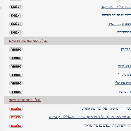
זכיה בלוטו האמריקאי
נוע תקיפה באירן
 הסתיימה
לכל עדכוני החדשות מהעולם
 ברלין
ע בשלמות
 מוסיקה"
לכם את הלב
ך לעולמו
לכל עדכוני תרבות ופנאי
ד סניק החדש שומר על המורשת הארוכה
שלימה מהלך עליות מתמשך של יותר מ-120% רק השנה
וריאנית, וזה ישפיע גם על ישראל