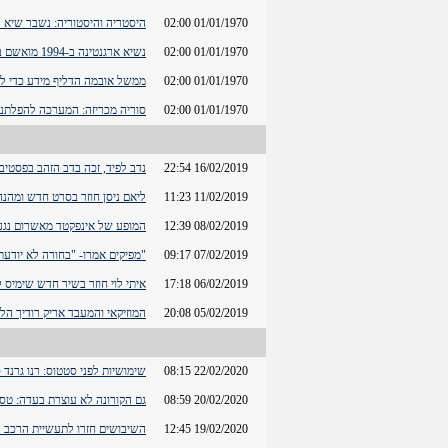
01/01/1970 02:00
היסטריה והיסטוריה: נשבר שיא ה
01/01/1970 02:00
נשיא ארגנטינה ב-1994 מואשם בשיבוש חקירת הפיגוע
01/01/1970 02:00
ממשל אובמה הדליף מידע כדי למ
01/01/1970 02:00
סוריה מכריזה: המערכה להפלתנו
16/02/2019 22:54
נדב לפיד, זכה בדב הזהב בפסטיבל
11/02/2019 11:23
ליאם ניסן חוזר בסרט חדש ומהנה
08/02/2019 12:39
המופע של אינפקטד מאשרום נג
07/02/2019 09:17
"מפיקים אמרו- "בחורה לא יודעת
06/02/2019 17:18
איתי לוי חוזר בשיר חדש שימיס 
05/02/2019 20:08
המוזיקאי והמעבד אריק רודיך הל
22/02/2020 08:15
שימושיות לפני סטטוס: רנו גרנ
20/02/2020 08:59
גם הקורונה לא עוצרת בעדה: טסלה מ
19/02/2020 12:45
השיבושים חזרו לתעשיית הרכב הק